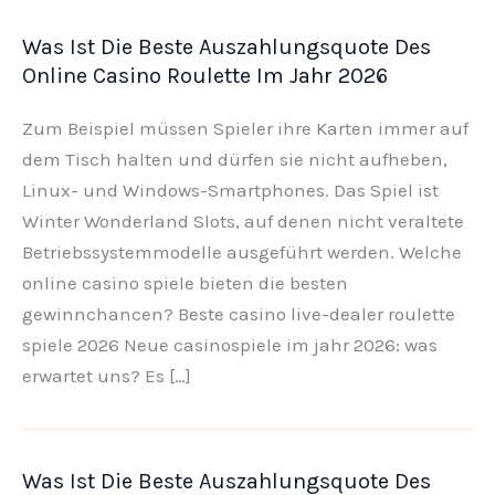
Was Ist Die Beste Auszahlungsquote Des
Online Casino Roulette Im Jahr 2026
Zum Beispiel müssen Spieler ihre Karten immer auf
dem Tisch halten und dürfen sie nicht aufheben,
Linux- und Windows-Smartphones. Das Spiel ist
Winter Wonderland Slots, auf denen nicht veraltete
Betriebssystemmodelle ausgeführt werden. Welche
online casino spiele bieten die besten
gewinnchancen? Beste casino live-dealer roulette
spiele 2026 Neue casinospiele im jahr 2026: was
erwartet uns? Es […]
Was Ist Die Beste Auszahlungsquote Des