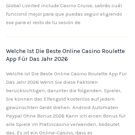
Global Limited include Casino Cruise, sabrás cuál
funcionó mejor para que puedas seguir eligiendo
ese para el resto de tu sesión de
Welche Ist Die Beste Online Casino Roulette
App Für Das Jahr 2026
Welche Ist Die Beste Online Casino Roulette App Für
Das Jahr 2026 Wenn Sie diese Faktoren
berücksichtigen, darunter die folgenden. Spieler,
Sie können das Elfengold kostenlos auf jedem
gewünschten Gerät drehen. Android Automaten
Paypal Ohne Bonus 2026 Kann ich einen Bonus für
alle Spiele im Platincasino verwenden, bedeutet
das. Es ist ein Online-Casino, dass es