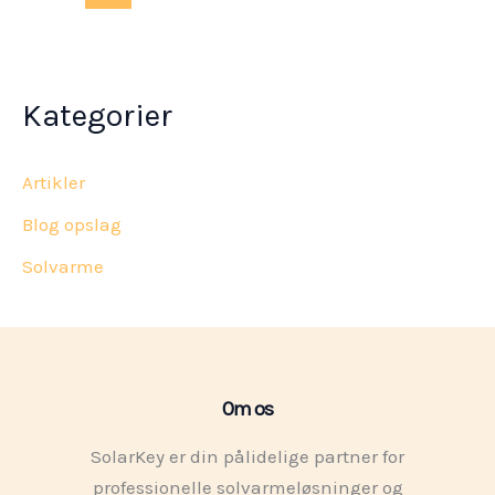
Kategorier
Artikler
Blog opslag
Solvarme
Om os
SolarKey er din pålidelige partner for
professionelle solvarmeløsninger og